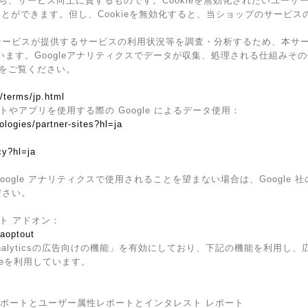
ち、サービス向上に資するものです。Cookieを無効化されたいユーザ
ることができます。但し、Cookieを無効化すると、当ショップのサービ
ービスが提供するサービスの利用状況等を調査・分析するため、本サービス上
ています。Googleアナリティクスでデータが収集、処理される仕組みその
をご覧ください。
/terms/jp.html
イトやアプリを使用する際の Google によるデータ使用：
ologies/partner-sites?hl=ja
cy?hl=ja
ogle アナリティクスで使用されることを望まない場合は、Google 社の
ださい。
ウト アドオン：
gaoptout
Analyticsの広告向けの機能」を有効にしており、下記の機能を利用し、広告
kieを利用しています。
ザー属性レポートとユーザー属性レポートとインタレスト レポート