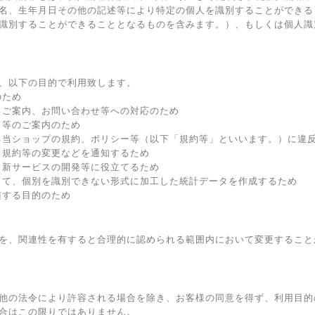
名、生年月日その他の記述等により特定の個人を識別することができる
識別することができることとなるものを含みます。）、もしくは個人識
、以下の目的で利用致します。
のため
るご案内、お問い合わせ等への対応のため
ス等のご案内のため
る当ショップの規約、ポリシー等（以下「規約等」といいます。）に違
る規約等の変更などを通知するため
、新サービスの開発等に役立てるため
して、個別を識別できない形式に加工した統計データを作成するため
随する目的のため
を、関連性を有すると合理的に認められる範囲内において変更すること
他の法令により許容される場合を除き、お客様の同意を得ず、利用目的
合はこの限りではありません。