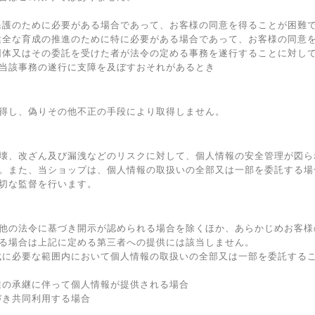
保護のために必要がある場合であって、お客様の同意を得ることが困難
健全な育成の推進のために特に必要がある場合であって、お客様の同意
団体又はその委託を受けた者が法令の定める事務を遂行することに対し
当該事務の遂行に支障を及ぼすおそれがあるとき
得し、偽りその他不正の手段により取得しません。
壊、改ざん及び漏洩などのリスクに対して、個人情報の安全管理が図ら
。また、当ショップは、個人情報の取扱いの全部又は一部を委託する場
切な監督を行います。
他の法令に基づき開示が認められる場合を除くほか、あらかじめお客様
る場合は上記に定める第三者への提供には該当しません。
成に必要な範囲内において個人情報の取扱いの全部又は一部を委託する
業の承継に伴って個人情報が提供される場合
づき共同利用する場合