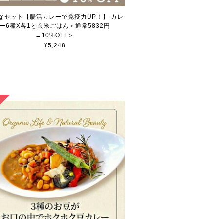
なセット【腸活カレーで免疫力UP！】 カレ
ー6種X各1と玄米ごはん＜通常5832円
→10%OFF＞
¥5,248