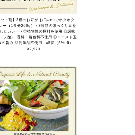
セット割】3種のお豆が お口の中でホクホク
レー（1食分200g）＜3種類のほっくり豆を
したカレー＞◎植物性の原料を使用 ◎調味
アミノ酸)・香料・着色料不使用 ◎ロースト玉
ぎの旨み ◎乳製品不使用 x5個（5%off）
¥2,973