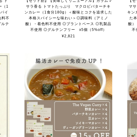
る ト
【セット割】【美味しくリニューアル】ガラムマ
【セ
ー（1
サラ香る トマトたっぷり マクロビバターチキ
マサ
スパイ
ンカレー（1食分180g）＜酸味とコクを追求した
キン
色料不
本格スパイシーな味わい＞◎調味料（アミノ
た
グルテ
酸）・着色料不使用 ◎プラントベース ◎乳製品
酸）
不使用 ◎グルテンフリー x5個（5%off）
不
¥2,821