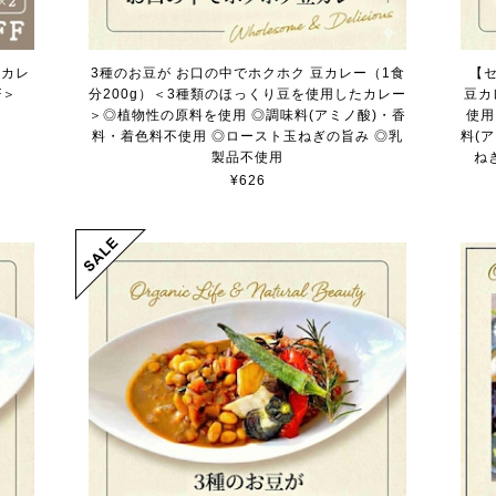
】カレ
3種のお豆が お口の中でホクホク 豆カレー（1食
【
F＞
分200g）＜3種類のほっくり豆を使用したカレー
豆カ
＞◎植物性の原料を使用 ◎調味料(アミノ酸)・香
使用
料・着色料不使用 ◎ロースト玉ねぎの旨み ◎乳
料(
製品不使用
ね
¥626