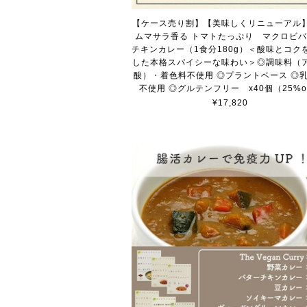
【ケース売り割】【美味しくリニューアル
ムマサラ香る トマトたっぷり マクロビ
チキンカレー（1食分180g）＜酸味とコク
した本格スパイシーな味わい＞◎調味料（
酸）・着色料不使用 ◎プラントベース ◎
不使用 ◎グルテンフリー x40個（25%of
¥17,820