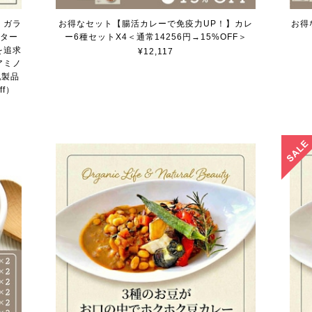
】ガラ
お得なセット【腸活カレーで免疫力UP！】カレ
お得
バター
ー6種セットX4＜通常14256円→15%OFF＞
を追求
¥12,117
アミノ
乳製品
f）