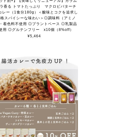
ット割+】【美味しくリニューアル】ガラム
ラ香る トマトたっぷり マクロビバターチ
カレー（1食分180g）＜酸味とコクを追求し
本格スパイシーな味わい＞◎調味料（アミノ
・着色料不使用 ◎プラントベース ◎乳製品
使用 ◎グルテンフリー x10個（8%off）
¥5,464