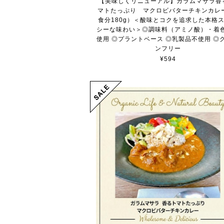
【美味しくリニューアル】ガラムマサラ香
マトたっぷり マクロビバターチキンカレ
食分180g）＜酸味とコクを追求した本格
シーな味わい＞◎調味料（アミノ酸）・着
使用 ◎プラントベース ◎乳製品不使用 ◎
ンフリー
¥594