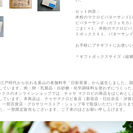
い。
セット内容：
米粉のマクロビバターサンド(
ビバターサンド（カフェモカ）
ごま）×１、米粉のマクロビバ
トボックスＸ１、バターサンド
お手軽にプチギフトにお使い
＊ギフトボックスサイズ（縦横高cm
、江戸時代から伝わる葉山の老舗料亭「日影茶屋」から誕生しました。
しています。肉・卵・乳製品・白砂糖・化学調味料を使わずにつくった
ィックスのオンラインショップでは、チャヤ マクロビの商品をはじめと
ています。本商品は、チャヤマクロビ各店（新宿店・日比谷店・汐留店）、C
endly Tokyo、一部百貨店・グロサリーストア・ショップ等で取扱いただい
た、一部限定販売もございます。ご了承のほどお願い申し上げます。