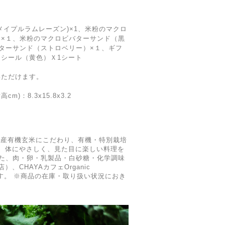
メイプルラムレーズン)×1、米粉のマクロ
×１、米粉のマクロビバターサンド（黒
ターサンド（ストロベリー）×１、ギフ
シール（黄色）Ｘ1シート
いただけます。
)：8.3x15.8x3.2
国産有機玄米にこだわり、有機・特別栽培
、体にやさしく、見た目に楽しい料理を
した、肉・卵・乳製品・白砂糖・化学調味
HAYAカフェOrganic
ております。 ※商品の在庫・取り扱い状況におき