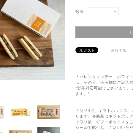
数量
通報する
＊バレンタインデー、ホワイ
は、その旨、備考欄にご記入
*熨斗対応可能でございます。
ます。*
＊商品4点、ギフトボックス、
ります。各商品はギフトボッ
け取り後、ギフトボックスを
シールを貼付し、ご活用いた