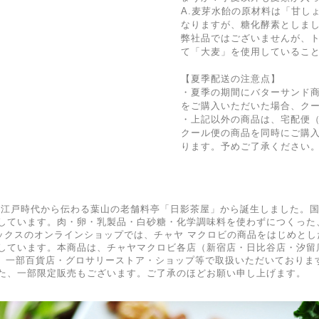
A.麦芽水飴の原材料は「甘し
なりますが、糖化酵素としま
弊社品ではございませんが、
て「大麦」を使用しているこ
【夏季配送の注意点】
・夏季の期間にバターサンド商
をご購入いただいた場合、ク
・上記以外の商品は、宅配便
クール便の商品を同時にご購
ります。予めご了承ください
、江戸時代から伝わる葉山の老舗料亭「日影茶屋」から誕生しました。
しています。肉・卵・乳製品・白砂糖・化学調味料を使わずにつくった
ィックスのオンラインショップでは、チャヤ マクロビの商品をはじめと
ています。本商品は、チャヤマクロビ各店（新宿店・日比谷店・汐留店）、C
endly Tokyo、一部百貨店・グロサリーストア・ショップ等で取扱いただい
た、一部限定販売もございます。ご了承のほどお願い申し上げます。