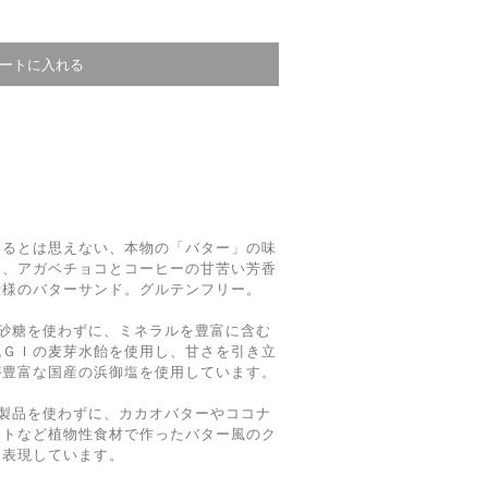
いるとは思えない、本物の「バター」の味
と、アガベチョコとコーヒーの甘苦い芳香
仕様のバターサンド。グルテンフリー。
砂糖を使わずに、ミネラルを豊富に含む
低ＧＩの麦芽水飴を使用し、甘さを引き立
が豊富な国産の浜御塩を使用しています。
製品を使わずに、カカオバターやココナ
ストなど植物性食材で作ったバター風のク
と表現しています。