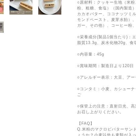
○原材料：クッキー生地（米粉
粉、粗糖、食塩）（国内製造
カカオバター、ココナッツミ
モンドペースト、麦芽水飴）
ガー、その他）、コーヒー粉
○栄養成分(製品1個当たり)：エネ
脂質13.3g、炭水化物20g、食塩
○内容量：45g
○賞味期間：製造日より120日
○アレルギー表示：大豆、アー
○コンタミ：小麦、カシューナ
ご
○保管上の注意：直射日光、高
お召し上がりください。
【FAQ】
Q.米粉のマクロビバターサン
ょうか？小麦以外も麦類が入