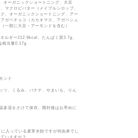
、オーガニックショートニング、大豆
）、マクロビバター（メイプルシロップ、
ルク、オーガニックショートニング、アー
、アガベチョコ（カカオマス、アガベシュ
、（一部に大豆・アーモンドを含む）
ルギー212.9kcal、たんぱく質3.7g、
相当量0.17g
モンド
ッツ、くるみ、バナナ、やまいも、りん
温多湿をさけて保存。開封後はお早めに
ドに入っている麦芽水飴ですが何由来でし
っていますか？