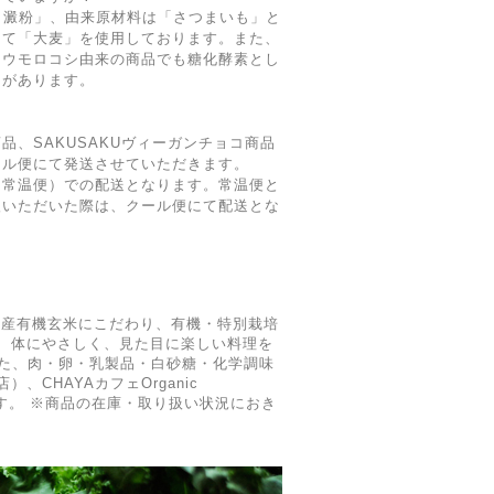
ょ澱粉」、由来原材料は「さつまいも」と
して「大麦」を使用しております。また、
トウモロコシ由来の商品でも糖化酵素とし
とがあります。
品、SAKUSAKUヴィーガンチョコ商品
ール便にて発送させていただきます。
（常温便）での配送となります。常温便と
入いただいた際は、クール便にて配送とな
。
国産有機玄米にこだわり、有機・特別栽培
、体にやさしく、見た目に楽しい料理を
した、肉・卵・乳製品・白砂糖・化学調味
HAYAカフェOrganic
ております。 ※商品の在庫・取り扱い状況におき