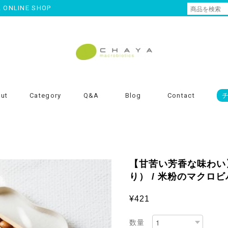
NLINE SHOP
ut
Category
Q&A
Blog
Contact
【甘苦い芳香な味わい
り） / 米粉のマクロ
¥421
数量