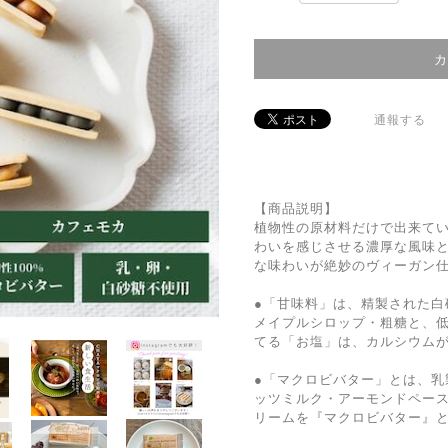
通報する
【商品説明】
植物性の原材料だけで出来て
わいを感じさせる濃厚な風味
な味わいが絶妙のヴィーガン
●「甘味料」は、精製された白
メイプルシロップ・粗糖と、
てる「お塩」は、カルシウム
●「マクロビバター」とは、乳
ッツミルク・アーモンドペー
リームを『マクロビバター』