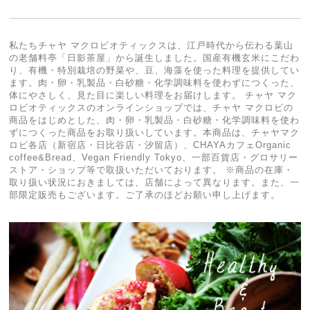
私たちチャヤ マクロビオティックスは、江戸時代から伝わる葉山
の老舗料亭「日影茶屋」から誕生しました。国産有機玄米にこだわ
り、有機・特別栽培の野菜や、豆、海藻を使った料理を提供してい
ます。肉・卵・乳製品・白砂糖・化学調味料を使わずにつくった、
体にやさしく、見た目に楽しい料理をお届けします。 チャヤ マク
ロビオティックスのオンラインショップでは、チャヤ マクロビの
商品をはじめとした、肉・卵・乳製品・白砂糖・化学調味料を使わ
ずにつくった商品をお取り扱いしています。本商品は、チャヤマク
ロビ各店（新宿店・日比谷店・汐留店）、CHAYAカフェOrganic
coffee&Bread、Vegan Friendly Tokyo、一部百貨店・グロサリー
ストア・ショップ等で取扱いただいております。 ※商品の在庫・
取り扱い状況におきましては、店舗によって異なります。また、一
部限定販売もございます。ご了承のほどお願い申し上げます。