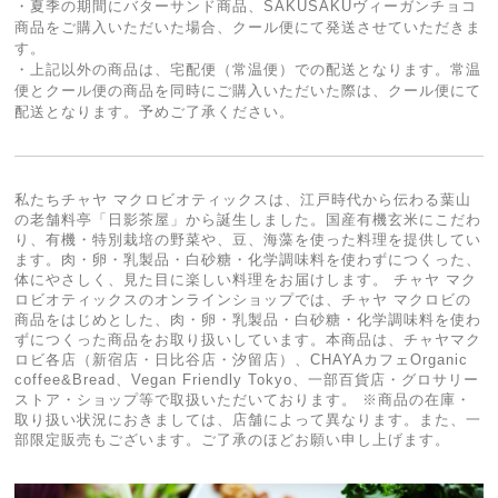
・夏季の期間にバターサンド商品、SAKUSAKUヴィーガンチョコ
商品をご購入いただいた場合、クール便にて発送させていただきま
す。
・上記以外の商品は、宅配便（常温便）での配送となります。常温
便とクール便の商品を同時にご購入いただいた際は、クール便にて
配送となります。予めご了承ください。
私たちチャヤ マクロビオティックスは、江戸時代から伝わる葉山
の老舗料亭「日影茶屋」から誕生しました。国産有機玄米にこだわ
り、有機・特別栽培の野菜や、豆、海藻を使った料理を提供してい
ます。肉・卵・乳製品・白砂糖・化学調味料を使わずにつくった、
体にやさしく、見た目に楽しい料理をお届けします。 チャヤ マク
ロビオティックスのオンラインショップでは、チャヤ マクロビの
商品をはじめとした、肉・卵・乳製品・白砂糖・化学調味料を使わ
ずにつくった商品をお取り扱いしています。本商品は、チャヤマク
ロビ各店（新宿店・日比谷店・汐留店）、CHAYAカフェOrganic
coffee&Bread、Vegan Friendly Tokyo、一部百貨店・グロサリー
ストア・ショップ等で取扱いただいております。 ※商品の在庫・
取り扱い状況におきましては、店舗によって異なります。また、一
部限定販売もございます。ご了承のほどお願い申し上げます。