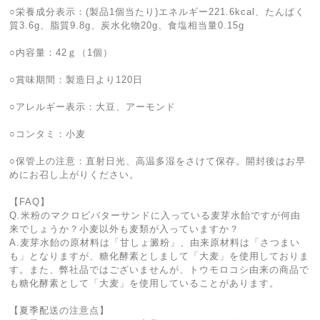
○栄養成分表示：(製品1個当たり)エネルギー221.6kcal、たんぱく
質3.6g、脂質9.8g、炭水化物20g、食塩相当量0.15g
○内容量：42ｇ（1個）
○賞味期間：製造日より120日
○アレルギー表示：大豆、アーモンド
○コンタミ：小麦
○保管上の注意：直射日光、高温多湿をさけて保存。開封後はお早
めにお召し上がりください。
【FAQ】
Q.米粉のマクロビバターサンドに入っている麦芽水飴ですが何由
来でしょうか？小麦以外も麦類が入っていますか？
A.麦芽水飴の原材料は「甘しょ澱粉」、由来原材料は「さつまい
も」となりますが、糖化酵素としまして「大麦」を使用しておりま
す。また、弊社品ではございませんが、トウモロコシ由来の商品で
も糖化酵素として「大麦」を使用していることがあります。
【夏季配送の注意点】