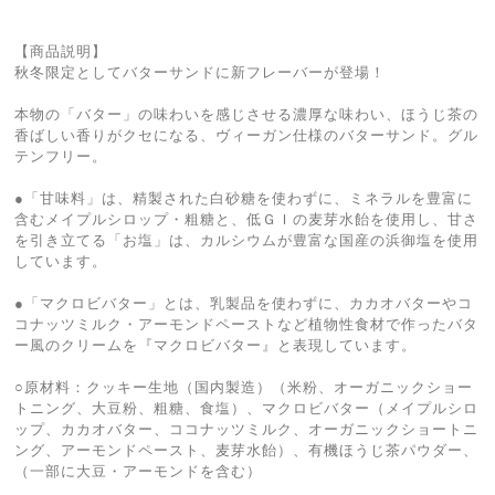
【商品説明】
秋冬限定としてバターサンドに新フレーバーが登場！
本物の「バター」の味わいを感じさせる濃厚な味わい、ほうじ茶の
香ばしい香りがクセになる、ヴィーガン仕様のバターサンド。グル
テンフリー。
●「甘味料」は、精製された白砂糖を使わずに、ミネラルを豊富に
含むメイプルシロップ・粗糖と、低ＧＩの麦芽水飴を使用し、甘さ
を引き立てる「お塩」は、カルシウムが豊富な国産の浜御塩を使用
しています。
●「マクロビバター」とは、乳製品を使わずに、カカオバターやコ
コナッツミルク・アーモンドペーストなど植物性食材で作ったバタ
ー風のクリームを『マクロビバター』と表現しています。
○原材料：クッキー生地（国内製造）（米粉、オーガニックショー
トニング、大豆粉、粗糖、食塩）、マクロビバター（メイプルシロ
ップ、カカオバター、ココナッツミルク、オーガニックショートニ
ング、アーモンドペースト、麦芽水飴）、有機ほうじ茶パウダー、
（一部に大豆・アーモンドを含む）