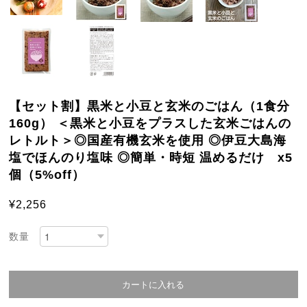
【セット割】黒米と小豆と玄米のごはん（1食分
160g） ＜黒米と小豆をプラスした玄米ごはんの
レトルト＞◎国産有機玄米を使用 ◎伊豆大島海
塩でほんのり塩味 ◎簡単・時短 温めるだけ x5
個（5%off）
¥2,256
数量