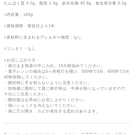
たんぱく質:4.5g、脂質:1.6g、炭水化物:40.8g、食塩相当量:0.2g
○内容量：160g
○賞味期限：製造日より1年
○原材料に含まれるアレルギー物質：なし
○コンタミ：なし
○お召し上がり方：
・袋のまま熱湯の中に入れ、15分程温めてください。
・電子レンジの場合は5ヶ所程穴を開け、500Wで2分、600Wで1分
40秒加熱してください。
・開封時に手を切らないように注意ください。
・加熱後に開封して皿に移す時は、中身が熱くなっていますので、
十分にご注意ください。
・開封後はお早めにお召し上がりください。
・強いショックを与えないでください。
・袋に穴が開き、カビが発生する恐れがあります。