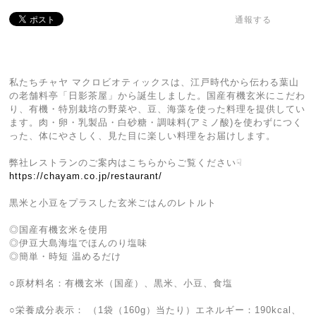
通報する
私たちチャヤ マクロビオティックスは、江戸時代から伝わる葉山
の老舗料亭「日影茶屋」から誕生しました。国産有機玄米にこだわ
り、有機・特別栽培の野菜や、豆、海藻を使った料理を提供してい
ます。肉・卵・乳製品・白砂糖・調味料(アミノ酸)を使わずにつく
った、体にやさしく、見た目に楽しい料理をお届けします。
弊社レストランのご案内はこちらからご覧ください☟
https://chayam.co.jp/restaurant/
黒米と小豆をプラスした玄米ごはんのレトルト
◎国産有機玄米を使用
◎伊豆大島海塩でほんのり塩味
◎簡単・時短 温めるだけ
○原材料名：有機玄米（国産）、黒米、小豆、食塩
○栄養成分表示： （1袋（160g）当たり）エネルギー：190kcal、