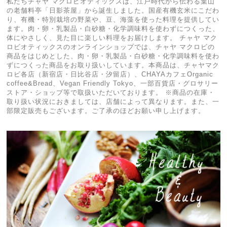
私たちチャヤ マクロビオティックスは、江戸時代から伝わる葉山
の老舗料亭「日影茶屋」から誕生しました。国産有機玄米にこだわ
り、有機・特別栽培の野菜や、豆、海藻を使った料理を提供してい
ます。肉・卵・乳製品・白砂糖・化学調味料を使わずにつくった、
体にやさしく、見た目に楽しい料理をお届けします。 チャヤ マク
ロビオティックスのオンラインショップでは、チャヤ マクロビの
商品をはじめとした、肉・卵・乳製品・白砂糖・化学調味料を使わ
ずにつくった商品をお取り扱いしています。本商品は、チャヤマク
ロビ各店（新宿店・日比谷店・汐留店）、CHAYAカフェOrganic
coffee&Bread、Vegan Friendly Tokyo、一部百貨店・グロサリー
ストア・ショップ等で取扱いただいております。 ※商品の在庫・
取り扱い状況におきましては、店舗によって異なります。また、一
部限定販売もございます。ご了承のほどお願い申し上げます。